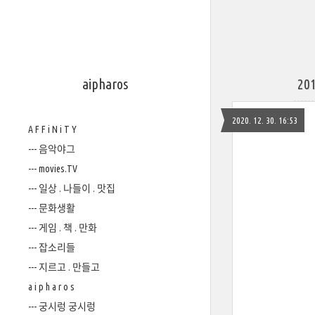
aipharos
20
2020. 12. 30. 16:53
A F F i N i T Y
--- 음악야그
--- movies.TV
--- 일상 . 나들이 . 맛집
--- 문화생활
--- 게임 . 책 . 만화
--- 잡소리들
--- 지르고 . 만들고
a i p h a r o s
--- 궁시렁 궁시렁