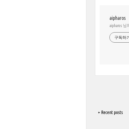
aipharos
aipharos
구독하
+ Recent posts