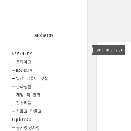
aipharos
2016. 10. 5. 19:53
A F F i N i T Y
--- 음악야그
--- movies.TV
--- 일상 . 나들이 . 맛집
--- 문화생활
--- 게임 . 책 . 만화
--- 잡소리들
--- 지르고 . 만들고
a i p h a r o s
--- 궁시렁 궁시렁