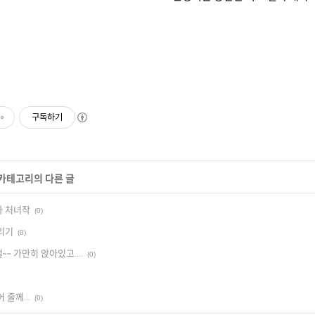
구독하기
 카테고리의 다른 글
이가 처녀작
(0)
그리기
(0)
걸~~ 가만히 앉아있고....
(0)
어 줄께...
(0)