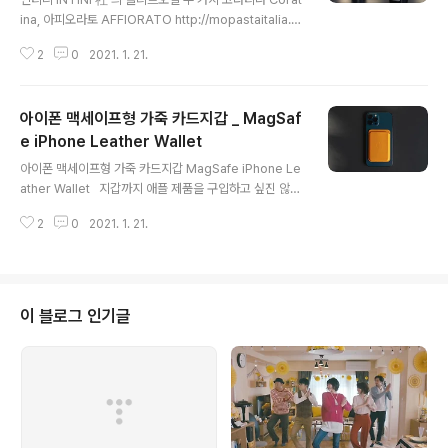
ina, 아피오라토 AFFIORATO http://mopastaitalia.c
om/product/list.html?cate_no=24 좋은 올리브오일
2
0
2021. 1. 21.
은 선물받은 올리보오일들 뿐이었다. 집에서 카놀라유등
대신에 거의 모든 조리에 올리브유를 사용하는 나는 무척...
쫄보라 비싼 올리브오일은 사지 못하고 늘... 데체코 엑스트
아이폰 맥세이프형 가죽 카드지갑 _ MagSaf
라 버진만 사용해왔지. '오빠... 오빤 이제 데체코 그만 써'라
는 모파스타 @mopasta_italia 의 조신혜 대표 @volam
e iPhone Leather Wallet
글 내용
ilano https://www.instagram.com/volamilano/ 나
아이폰 맥세이프형 가죽 카드지갑 MagSafe iPhone Le
도 그러고 싶은데 지갑 형편이... 이리 말했더니 인티니 IN
ather Wallet ​ ​ 지갑까지 애플 제품을 구입하고 싶진 않았
TINI 사의 올리브오일 작은거 두 병 보내줘볼테니 ..
다. 난 요즘 애플이 너무너무 얄밉고 하는 짓은 점점 더 자
2
0
2021. 1. 21.
본주의 양아치의 꼭대기에 서있는 느낌이 들거든. 단지 내
판단에 대안이 없다는 이유로 계속 사용하는 내가 문제인
거지... 그럼에도 애플의 맥세이프형 가죽 카드 지갑을 구입
했다. 카드 두 장 들어가는, 그것도 분리 보관도 안되는 이
지갑을 7.5만에. 주문한 지... 10일 만에 도착한 거 같다. 그
이 블로그 인기글
래도 생각보단 빨리 왔어. 색상은... 보시다시피. 캘리포니
아 포피...던가? 아... 젠장 그런데 예쁘긴 하네. 아... 짜증
나... 난 아이폰에 케이스를 씌우지 않는다. 케이스를 사용
하지 않다보니 아이폰을 테이블 등에 ..