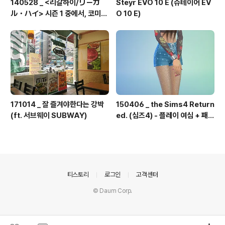
140528 _ <리갈하이/リーガ
Steyr EVO 10 E (슈테이어 EV
ル・ハイ> 시즌 1 중에서, 코미카
O 10 E)
도의 직설
171014 _ 잘 즐겨야한다는 강박
150406 _ the Sims4 Return
(ft. 서브웨이 SUBWAY)
ed. (심즈4) - 플레이 여심 + 패션
#1
의안내
티스토리
로그인
고객센터
© Daum Corp.