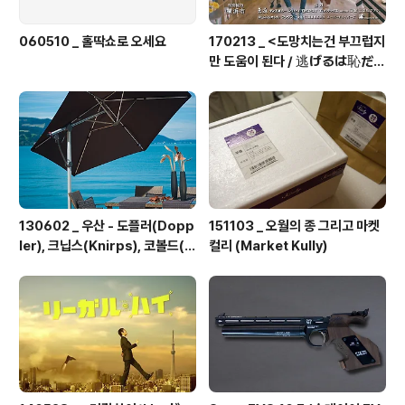
060510 _ 홀딱쇼로 오세요
170213 _ <도망치는건 부끄럽지
만 도움이 된다 / 逃げるは恥だが
役に立つ> 총11화
130602 _ 우산 - 도플러(Dopp
151103 _ 오월의 종 그리고 마켓
ler), 크닙스(Knirps), 코볼드(K
컬리 (Market Kully)
obold)