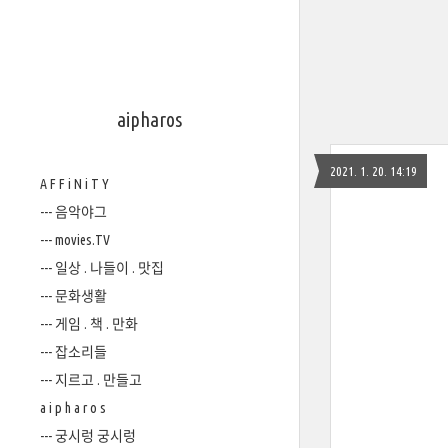
aipharos
2021. 1. 20. 14:19
A F F i N i T Y
--- 음악야그
--- movies.TV
--- 일상 . 나들이 . 맛집
--- 문화생활
--- 게임 . 책 . 만화
--- 잡소리들
--- 지르고 . 만들고
a i p h a r o s
--- 궁시렁 궁시렁