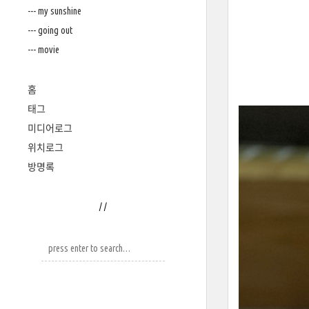
--- my sunshine
--- going out
--- movie
홈
태그
미디어로그
위치로그
방명록
/
/