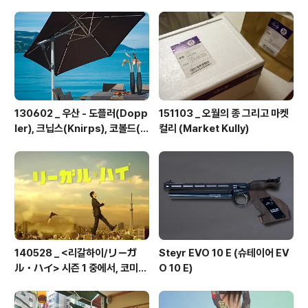
役に立つ> 총11화
130602 _ 우산 - 도플러(Dopp
151103 _ 오월의 종 그리고 마켓
ler), 크닙스(Knirps), 코볼드(K
컬리 (Market Kully)
obold)
140528 _ <리갈하이/リーガ
Steyr EVO 10 E (슈테이어 EV
ル・ハイ> 시즌 1 중에서, 코미카
O 10 E)
도의 직설