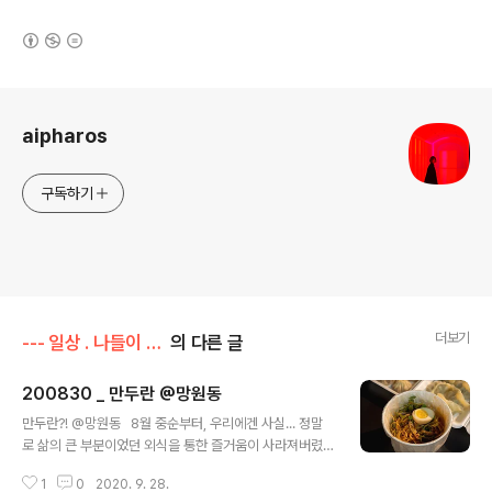
(새창열림)
로그 정보
aipharos
구독하기
더보기
--- 일상 . 나들이 . 맛집
의 다른 글
200830 _ 만두란 @망원동
글 내용
만두란?! @망원동 ​ ​ 8월 중순부터, 우리에겐 사실... 정말
로 삶의 큰 부분이었던 외식을 통한 즐거움이 사라져버렸
다. 앞으로도 우리가 애정하는 음식점에서 맘 놓고 식사할
1
0
2020. 9. 28.
수 없을 거라는 생각을 하면 정말 속이 답답...해진다. ​ 그래