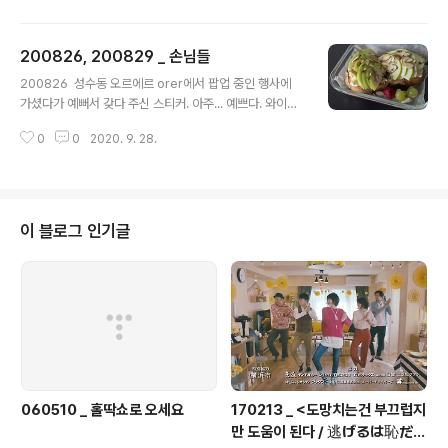
도 웨스트빌피자나 만두란처럼 포장해올 수 있는 음식점이
있어 얼마나 다행인지 몰라. 이 날은 만두란의 량빤미엔과
200826, 200829 _ 손님들
표고버섯만두를 포장해왔다. 그런데... 만두란 사장님께서
글 내용
블로그 글을 보고 동파육과 홍유지를 찾는 분들이 많아지
200826 ​ 성수동 오르에르 orer에서 팝업 중인 행사에
셨다며 샤오롱바오를 넣어주셨다. 늘 따뜻하게 맞이해주셔
가셨다가 예뻐서 갖다 주신 스티커. 아주... 예쁘다. 와이프
서 정말 감사한 마음. 량빤미엔도 포장이 되니 얼마나... 좋
가 휴대전화 케이스 새로 구입하면 뒤에 잔뜩 다 붙여놓을
아. 동파육도 포장되는거 다 아시죠? 별미다. 정말 좋아. 우
0
0
2020. 9. 28.
거라고. 우리... 담희씨 스티커도 붙여야하고 이것도 붙여야
리의 한끼. 샤오롱바오와 표고버섯만두까지. + 혹시나 하
하고... 음... 담희씨 스티커는 내가 붙이고 당신은 이 스티커
는 마음에. 난 ..
붙이고. 이렇게 정리. 일단 휴대전화 케이스를 구입해야겠
다. ​ 200829 ​ 토요일 오후, 여러번 뵈어 낯익은 분이 쇼룸
문 앞에 서계셨다. 두 손에 유리밀폐용기를 들고. 두 손에
이 블로그 인기글
들고 계신 건 훈고링고브레드의 아오리 샌드위치. https://
www.instagram.com/hungoringobread/ 우린 쇼룸
에서 많은 손님들을 안전하게 대면해야하는 책임이 있어 8
월 중순부터 외부 업장에서 식사를 ..
060510 _ 홀딱쇼로 오세요
170213 _ <도망치는건 부끄럽지
만 도움이 된다 / 逃げるは恥だが