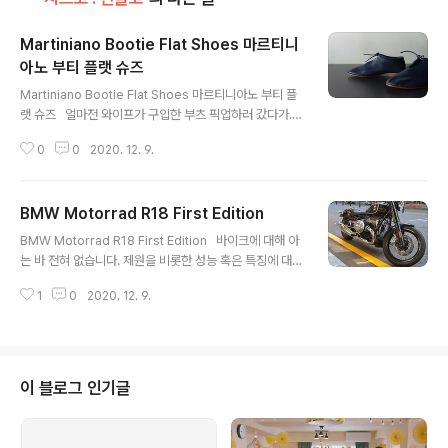
Martiniano Bootie Flat Shoes 마르티니
아노 부티 플랫 슈즈
글 내용
Martiniano Bootie Flat Shoes 마르티니아노 부티 플
랫 슈즈 ​ ​ 얼마전 와이프가 구입한 부츠 픽업하러 갔다가...
그곳 (아모멘토 amomento)에서 평소 관심갖고 보던 마
0
0
2020. 12. 9.
르티니아노 Martiniano 의 부티 플랫 슈즈를 신어봤다. 와
이프가 무척... 맘에 들어하길래 농담으로 ​ '그럼... 부츠말고
이걸로 할거야?' 라고 물었더니, ​ '...그럴까?' 라며 너무 예
BMW Motorrad R18 First Edition
상 밖의 대답을 하길래 깜짝 놀랐다. 아, 무척 맘에 들어하
글 내용
는구나 싶기도 했고. 암튼 그래서 구입. 와이프가 이런걸 찍
BMW Motorrad R18 First Edition ​ ​ 바이크에 대해 아
어 올리는 걸 무척 싫어해서 잘 올리지 못하지만 예쁜건 올
는 바 전혀 없습니다. 제원을 비롯한 성능 혹은 특징에 대한
려볼께...라고 잘 얘기하고 올려봄. 그리고... 마르티니아노
언급, 당연히 없습니다. 그저 친구의 새로운 바이크라 기록
의 플랫슈즈들, 솔직히말해 우리나라에서 이미테이션이 너
1
0
2020. 12. 9.
차원에서 남겨두는 것이니 바이크에 대한 질문은 삼가해주
무 많이 나왔다. 유명 브..
세요. 답해드릴 수가 없습니다. ​ ​ 아침 일찍 오랜 친구가 찾
아왔다. 원래 할리 타는 친군데... 이번에 새로 출시된 BW
M R18 First Edition 도 영입. 기존에 갖고 있는 할리도
그냥 갖고 있는다네. 얼마전 언박싱 사진을 보내줘서 궁금
이 블로그 인기글
했는데 이렇게 와줘서 볼 기회을 가졌다. 나야 이런 바이크
에 큰 관심없지만 친구의 새 바이크라니 몇 장 찍어 올려봄
😊 지금처럼 매너 & 안전운전하시게나. ​