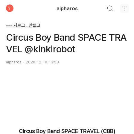
검색하기
aipharos
티스토리
--- 지르고 . 만들고
Circus Boy Band SPACE TRA
VEL @kinkirobot
aipharos
2020. 12. 10. 13:58
Circus Boy Band SPACE TRAVEL (CBB)