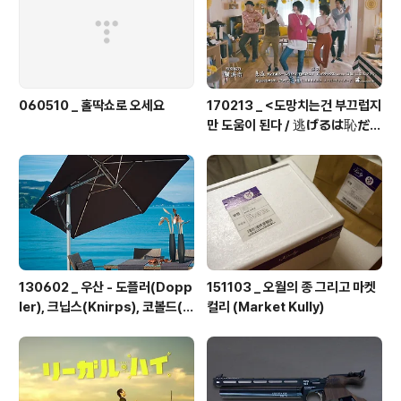
060510 _ 홀딱쇼로 오세요
170213 _ <도망치는건 부끄럽지
만 도움이 된다 / 逃げるは恥だが
役に立つ> 총11화
130602 _ 우산 - 도플러(Dopp
151103 _ 오월의 종 그리고 마켓
ler), 크닙스(Knirps), 코볼드(K
컬리 (Market Kully)
obold)