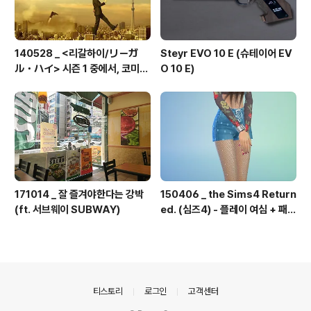
140528 _ <리갈하이/リーガ
Steyr EVO 10 E (슈테이어 EV
ル・ハイ> 시즌 1 중에서, 코미카
O 10 E)
도의 직설
171014 _ 잘 즐겨야한다는 강박
150406 _ the Sims4 Return
(ft. 서브웨이 SUBWAY)
ed. (심즈4) - 플레이 여심 + 패션
#1
의안내
티스토리
로그인
고객센터