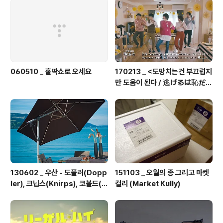
060510 _ 홀딱쇼로 오세요
170213 _ <도망치는건 부끄럽지
만 도움이 된다 / 逃げるは恥だが
役に立つ> 총11화
130602 _ 우산 - 도플러(Dopp
151103 _ 오월의 종 그리고 마켓
ler), 크닙스(Knirps), 코볼드(K
컬리 (Market Kully)
obold)