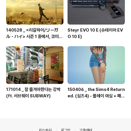
140528 _ <리갈하이/リーガ
Steyr EVO 10 E (슈테이어 EV
ル・ハイ> 시즌 1 중에서, 코미카
O 10 E)
도의 직설
171014 _ 잘 즐겨야한다는 강박
150406 _ the Sims4 Return
(ft. 서브웨이 SUBWAY)
ed. (심즈4) - 플레이 여심 + 패션
#1
의안내
티스토리
로그인
고객센터