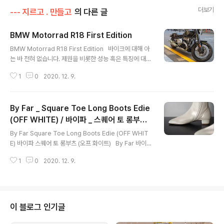
더보기
--- 지르고 . 만들고
의 다른 글
BMW Motorrad R18 First Edition
글 내용
BMW Motorrad R18 First Edition ​ ​ 바이크에 대해 아
는 바 전혀 없습니다. 제원을 비롯한 성능 혹은 특징에 대한
언급, 당연히 없습니다. 그저 친구의 새로운 바이크라 기록
1
0
2020. 12. 9.
차원에서 남겨두는 것이니 바이크에 대한 질문은 삼가해주
세요. 답해드릴 수가 없습니다. ​ ​ 아침 일찍 오랜 친구가 찾
아왔다. 원래 할리 타는 친군데... 이번에 새로 출시된 BW
By Far _ Square Toe Long Boots Edie
M R18 First Edition 도 영입. 기존에 갖고 있는 할리도
그냥 갖고 있는다네. 얼마전 언박싱 사진을 보내줘서 궁금
(OFF WHITE) / 바이파 _ 스퀘어 토 롱부츠
글 내용
했는데 이렇게 와줘서 볼 기회을 가졌다. 나야 이런 바이크
에디 (오프 화이트)
By Far Square Toe Long Boots Edie (OFF WHIT
에 큰 관심없지만 친구의 새 바이크라니 몇 장 찍어 올려봄
E) 바이파 스퀘어 토 롱부츠 (오프 화이트) ​ ​ By Far 바이파
😊 지금처럼 매너 & 안전운전하시게나. ​
구입처 Shop Amomento - Shop amomento! ​ 바이
1
0
2020. 12. 9.
파의 스퀘어 토 롱부츠 에디 Edie 니하이 부츠 Knee-hig
h Boots 원래 컬러는 Off White인데 햇빛을 받으니 크림
색으로 보인다. 라인이 상당히 매끈하게 빠졌는데... 바보같
이 형태를 잡아주는 마분지를 빼지 않고 사진을 찍는 바람
에... 부츠 안의 마분지 형태가 그대로 찍혔다. 구두 밑창 작
이 블로그 인기글
업은 언제나처럼 용산의 리부트 Reboot 에서.